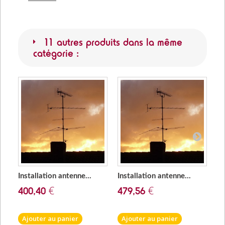
11 autres produits dans la même
catégorie :
Installation antenne...
Installation antenne...
Ad
400,40 €
479,56 €
2
Ajouter au panier
Ajouter au panier
A