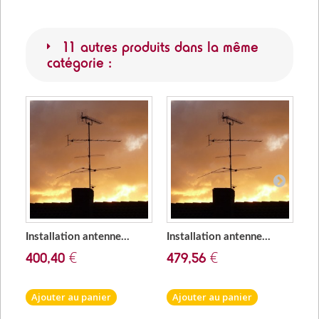
11 autres produits dans la même
catégorie :
Installation antenne...
Installation antenne...
Ad
400,40 €
479,56 €
2
Ajouter au panier
Ajouter au panier
A