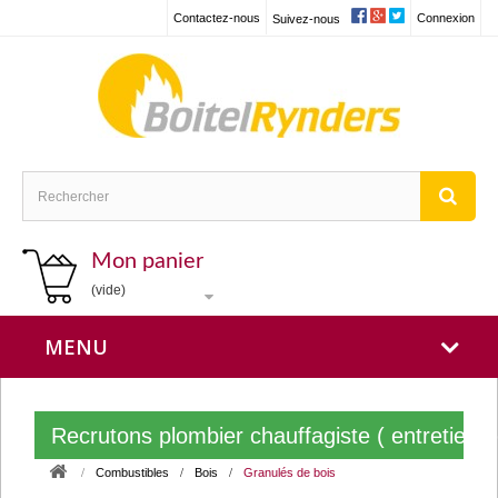
Contactez-nous
Connexion
Suivez-nous
Mon panier
(vide)
MENU
Recrutons plombier chauffagiste ( entretien
Combustibles
Bois
Granulés de bois