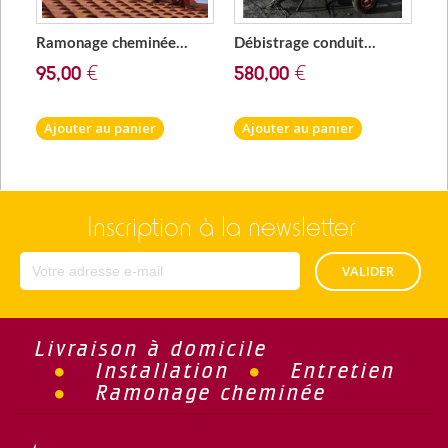
Ramonage cheminée...
Débistrage conduit...
Pa
95,00 €
580,00 €
1
Ajouter au panier
Ajouter au panier
A
Inscription à la newsletter
VALIDER
Livraison à domicile
Installation
Entretien
Ramonage cheminée